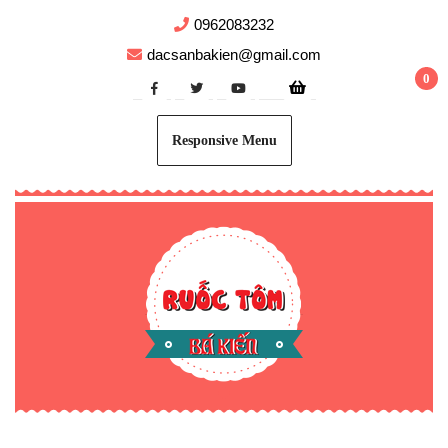
SKIP
0962083232
TO
CONTENT
dacsanbakien@gmail.com
0
Responsive Menu