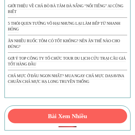
GIỚI THIỆU VỀ CHẢ BÒ BÀ TÂM ĐÀ NẴNG “NỔI TIẾNG” AI CŨNG
BIẾT
5 THÓI QUEN TƯỞNG VÔ HẠI NHƯNG LẠI LÀM BẾP TỪ NHANH
HỎNG
ĂN NHIỀU RUỐC TÔM CÓ TỐT KHÔNG? NÊN ĂN THẾ NÀO CHO
ĐÚNG?
GỢI Ý TOP CÔNG TY TỔ CHỨC TOUR DU LỊCH CỬU TRẠI CÂU GIÁ
TỐT HÀNG ĐẦU
CHẢ MỰC Ở ĐÂU NGON NHẤT? MUA NGAY CHẢ MỰC DASAVINA
CHUẨN CHẢ MỰC HẠ LONG TRUYỀN THỐNG
Bài Xem Nhiều