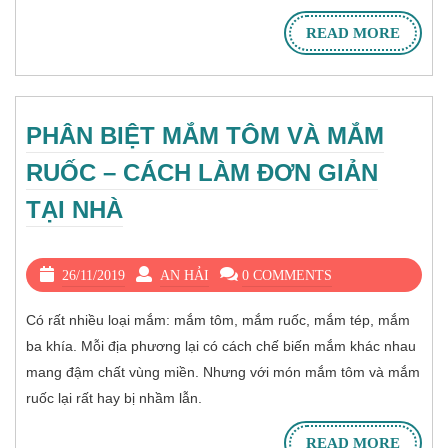
READ MORE
PHÂN BIỆT MẮM TÔM VÀ MẮM
RUỐC – CÁCH LÀM ĐƠN GIẢN
TẠI NHÀ
26/11/2019
AN HẢI
0 COMMENTS
Có rất nhiều loại mắm: mắm tôm, mắm ruốc, mắm tép, mắm
ba khía. Mỗi địa phương lại có cách chế biến mắm khác nhau
mang đậm chất vùng miền. Nhưng với món mắm tôm và mắm
ruốc lại rất hay bị nhầm lẫn.
READ MORE