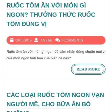
RUỐC TÔM ĂN VỚI MÓN GÌ
NGON? THƯỞNG THỨC RUỐC
TÔM ĐÚNG VỊ
09/10/2019
AN HẢI
0 COMMENTS
Ruốc tôm ăn với món gì ngon để cảm nhận đúng chuẩn mùi vị
của món ngon tinh hoa của biển cả này?
READ MORE
CÁC LOẠI RUỐC TÔM NGON VẠN
NGƯỜI MÊ, CHO BỮA ĂN BỔ