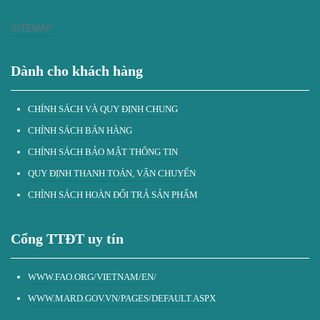
SITEMAP
Dành cho khách hàng
CHÍNH SÁCH VÀ QUY ĐỊNH CHUNG
CHÍNH SÁCH BÁN HÀNG
CHÍNH SÁCH BẢO MẬT THÔNG TIN
QUY ĐỊNH THANH TOÁN, VẬN CHUYỂN
CHÍNH SÁCH HOÀN ĐỔI TRẢ SẢN PHẨM
Cổng TTĐT uy tín
WWW.FAO.ORG/VIETNAM/EN/
WWW.MARD.GOV.VN/PAGES/DEFAULT.ASPX