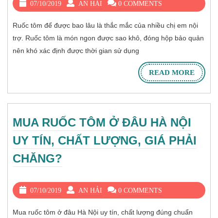
07/10/2019
AN HẢI
0 COMMENTS
Ruốc tôm để được bao lâu là thắc mắc của nhiều chị em nội
trợ. Ruốc tôm là món ngon được sao khô, đóng hộp bảo quản
nên khó xác định được thời gian sử dụng
READ MORE
MUA RUỐC TÔM Ở ĐÂU HÀ NỘI
UY TÍN, CHẤT LƯỢNG, GIÁ PHẢI
CHĂNG?
07/10/2019
AN HẢI
0 COMMENTS
Mua ruốc tôm ở đâu Hà Nội uy tín, chất lượng đúng chuẩn