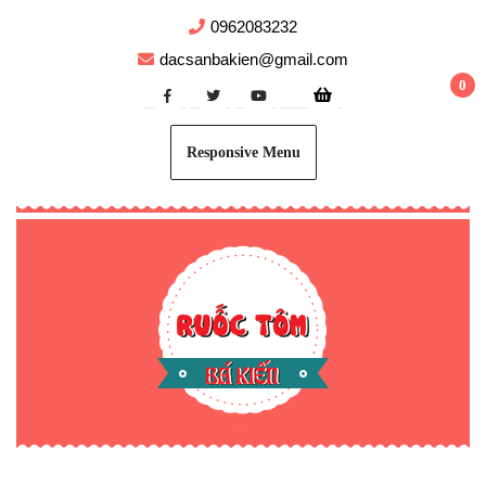
SKIP
0962083232
TO
CONTENT
dacsanbakien@gmail.com
0
Responsive Menu