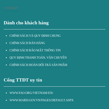
SITEMAP
Dành cho khách hàng
CHÍNH SÁCH VÀ QUY ĐỊNH CHUNG
CHÍNH SÁCH BÁN HÀNG
CHÍNH SÁCH BẢO MẬT THÔNG TIN
QUY ĐỊNH THANH TOÁN, VẬN CHUYỂN
CHÍNH SÁCH HOÀN ĐỔI TRẢ SẢN PHẨM
Cổng TTĐT uy tín
WWW.FAO.ORG/VIETNAM/EN/
WWW.MARD.GOV.VN/PAGES/DEFAULT.ASPX