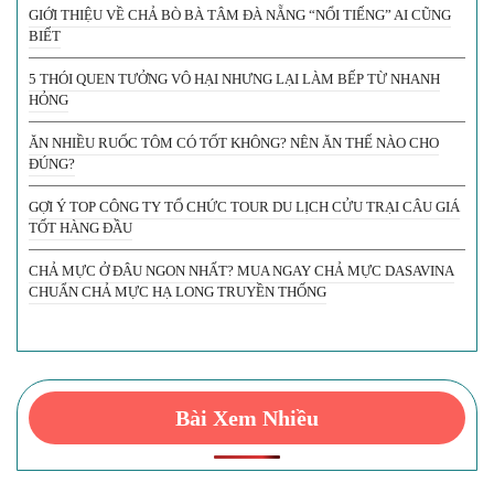
GIỚI THIỆU VỀ CHẢ BÒ BÀ TÂM ĐÀ NẴNG “NỔI TIẾNG” AI CŨNG
BIẾT
5 THÓI QUEN TƯỞNG VÔ HẠI NHƯNG LẠI LÀM BẾP TỪ NHANH
HỎNG
ĂN NHIỀU RUỐC TÔM CÓ TỐT KHÔNG? NÊN ĂN THẾ NÀO CHO
ĐÚNG?
GỢI Ý TOP CÔNG TY TỔ CHỨC TOUR DU LỊCH CỬU TRẠI CÂU GIÁ
TỐT HÀNG ĐẦU
CHẢ MỰC Ở ĐÂU NGON NHẤT? MUA NGAY CHẢ MỰC DASAVINA
CHUẨN CHẢ MỰC HẠ LONG TRUYỀN THỐNG
Bài Xem Nhiều